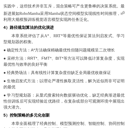
实践中，这些技术并非互斥，混合策略可产生更鲁棒的决策系统。最
0
新进展如
RoboMamba采用Mamba状态空间模型实现线性时间推理，π
利用大规模预训练视觉语言模型实现跨任务泛化。
4）路径规划算法的优化演进
本章系统评估了从
A*、RRT*等最优性保证算法到启发式、学习
型规划器的权衡。
● 确定性方法：A*方法确保精确最优性但随问题规模呈二次增长
● 采样方法：RRT*、FMT*、BIT*等方法可以降低计算复杂度，实现
最优性与效率的良好平衡
● 经典势场法：具有线性计算复杂度但缺乏全局最优收敛保证
● 生物启发式方法：以理论严谨性换取灵活性，解为近似而非可证明
的最优
● 学习型规划器：从显式搜索转向数据驱动优化，缺乏经典渐进最优
性但训练后可实现经验近优路径，在复杂或部分可观测环境中展现出
强大潜力。
5）控制策略的多元化创新
本章全面梳理了经典控制、模型预测控制、智能控制、协同控制