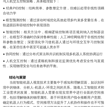
与人机交互控制策略，具体梳理如下：
● 经典PID控制：结构简单、参数整定方便，但难以处理非线性强耦
合动力学
● 模型预测控制：通过滚动时域优化高效处理多约束多变量任务，在
轨迹跟踪和容错控制中表现强劲
● 智能控制：相关方法中，模糊逻辑控制将语言规则纳入控制器设
计，在模型不准确时仍保持鲁棒性能；人工神经网络用于非线性控制
和参数自整定；深度强化学习使机器人通过与环境交互学习控制策
略，在某些任务中甚至可超越人类水平
● 协同控制：通过分布式算法和共识机制实现多机器人系统协调运行
● 人机交互控制：通过柔顺机制和接近监测优先考虑安全性与直观
性，实现物理安全与任务效率的平衡。
结论与展望
当前智能机器人视觉技术主要集中于感知和理解层面，如识别环
境中的物体、分析人-机器人-环境之间的关系。随着人工智能技术和
工业需求的发展，智能机器人需要在现实世界中进行全面的空间推
理，包括理解物体的物理属性、基于环境和用户指令推断用户意图、
确定机器人行为模式。空间推理方法提升了人机协作和操作在不可预