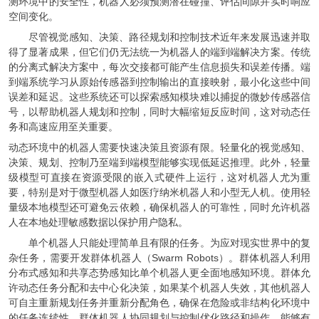
测环境中的安全性，机器人必须预测潜在碰撞、评估间隙并实时响应
空间变化。
尽管视觉感知、决策、路径规划和控制技术近年来发展迅速并取
得了显著成果，但它们仍无法统一为机器人的端到端解决方案。传统
的分离式解决方案中，每次交接都可能产生信息损失和误差传播。端
到端系统学习从原始传感器到控制输出的直接映射，最小化这些中间
误差和延迟。这些系统还可以探索感知模块难以捕捉的微妙传感器信
号，以帮助机器人规划和控制，同时大幅缩短反应时间，这对动态任
务和高速应用至关重要。
动态环境中的机器人需要快速决策且资源有限。轻量化的视觉感知、
决策、规划、控制乃至端到端模型能够实现低延迟推理。此外，轻量
级模型可直接在资源受限的嵌入式硬件上运行，这对机器人尤为重
要，特别是对于微型机器人如医疗纳米机器人和小型无人机。使用轻
量级本地模型还可避免云依赖，确保机器人的可靠性，同时允许机器
人在本地处理敏感数据以保护用户隐私。
单个机器人只能处理简单且有限的任务。为应对现实世界中的复
杂任务，需要开发群体机器人（Swarm Robots）。群体机器人利用
分布式感知和共享态势感知比单个机器人更全面地感知环境。群体允
许动态任务分配和去中心化决策，如果某个机器人失效，其他机器人
可自主重新规划任务并重新分配角色，确保在危险或非结构化环境中
的任务连续性。群体机器人协同规划与控制优化路径和操作，能够有