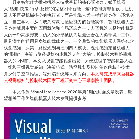
具身智能作为推动机器人技术革新的核心驱动力，赋予机器
人“感知-决策-行动-反馈”的完整闭环智能，这种智能并非预设，让机
器人不再是机械指令的执行者，而是能像人类一样通过身体与环境交
互、自主学习，从而成为有灵活适应能力的智能实体。智能机器人是
具身智能最主要的应用载体和产品形态之一，人形机器人是智能机器
人的一种高级形态，仿人的外形被认为是最适合在人类环境中工作、
最具潜力的通用具身智能载体之一。一个典型的智能机器人系统包含
视觉感知、决策、路径规划与控制四大模块。视觉感知充当机器人
的“眼睛”，决策与路径规划构成机器人的“大脑”，控制技术则扮演机
器人的“小脑”。本文从视觉智能视角出发，系统梳理了智能机器人在
二维和三维视觉感知、决策范式、路径规划及控制策略的核心技术，
并探讨了空间推理、端到端系统等未来方向。
本文研究成果来自机器
人视觉感知与控制技术国家工程研究中心王耀南院士团队。
本文作为 Visual Intelligence 2026年第2期的封面文章发表，期
望相关工作为智能机器人技术发展提供参考。