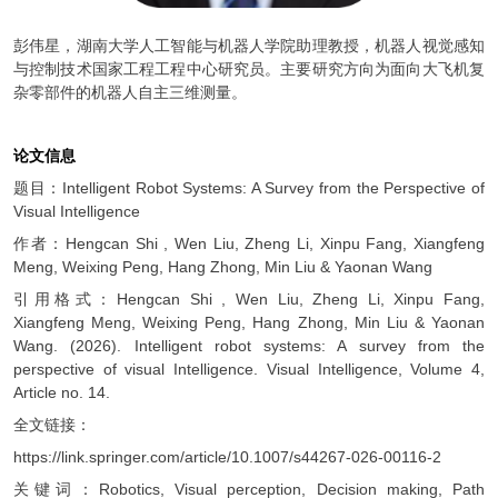
彭伟星，湖南大学人工智能与机器人学院助理教授，机器人视觉感知
与控制技术国家工程工程中心研究员。主要研究方向为面向大飞机复
杂零部件的机器人自主三维测量。
论文信息
题目：Intelligent Robot Systems: A Survey from the Perspective of
Visual Intelligence
作者：Hengcan Shi , Wen Liu, Zheng Li, Xinpu Fang, Xiangfeng
Meng, Weixing Peng, Hang Zhong, Min Liu & Yaonan Wang
引用格式：Hengcan Shi , Wen Liu, Zheng Li, Xinpu Fang,
Xiangfeng Meng, Weixing Peng, Hang Zhong, Min Liu & Yaonan
Wang. (2026). Intelligent robot systems: A survey from the
perspective of visual Intelligence. Visual Intelligence, Volume 4,
Article no. 14.
全文链接：
https://link.springer.com/article/10.1007/s44267-026-00116-2
关键词：Robotics, Visual perception, Decision making, Path