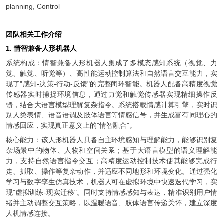
planning, Control
团队相关工作介绍
1
. 情智兼备人形机器人
系统构成：情智兼备人形机器人集成了多模态感知系统（视觉、力
觉、触觉、听觉等）、高性能运动控制算法和自然语言交互能力，实
现了"感知-决策-行动-反馈"的完整闭环智能。机器人配备高精度视觉
传感器实时捕捉环境信息，通过力觉和触觉传感器实现精细操作反
馈，结合大语言模型理解复杂指令。系统搭载情感计算引擎，实时识
别人类表情、语音语调及肢体语言等情感信号，并生成富有同理心的
情感回应，实现真正意义上的"情智融合"。
核心能力：该人形机器人具备自主环境感知与理解能力，能够识别复
杂场景中的物体、人物和空间关系；基于大语言模型的语义理解能
力，支持自然语言指令交互；高精度运动控制技术使其能够完成行
走、抓取、操作等复杂动作，并适应不同地形和环境变化。通过强化
学习与数字孪生仿真技术，机器人可在虚拟环境中快速迭代学习，实
现"虚拟训练-现实迁移"。同时支持情感感知与表达，精准识别用户情
绪并主动调整交互策略，以温暖语音、肢体语言传递关怀，建立深度
人机情感连接。